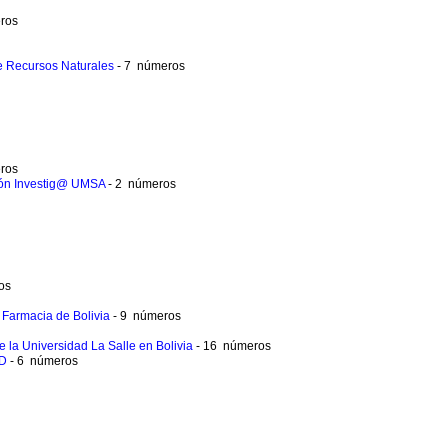
ros
de Recursos Naturales
- 7 números
ros
ación Investig@ UMSA
- 2 números
os
 Farmacia de Bolivia
- 9 números
 de la Universidad La Salle en Bolivia
- 16 números
UD
- 6 números