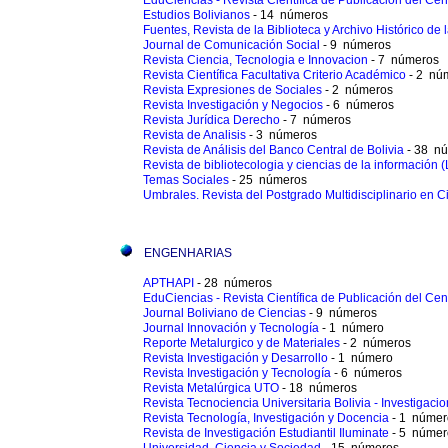
EduCiencias - Revista Científica de Publicación del Ce
Estudios Bolivianos
- 14 números
Fuentes, Revista de la Biblioteca y Archivo Histórico de
Journal de Comunicación Social
- 9 números
Revista Ciencia, Tecnologia e Innovacion
- 7 números
Revista Científica Facultativa Criterio Académico
- 2 nú
Revista Expresiones de Sociales
- 2 números
Revista Investigación y Negocios
- 6 números
Revista Jurídica Derecho
- 7 números
Revista de Analisis
- 3 números
Revista de Análisis del Banco Central de Bolivia
- 38 n
Revista de bibliotecologia y ciencias de la información 
Temas Sociales
- 25 números
Umbrales. Revista del Postgrado Multidisciplinario en C
ENGENHARIAS
APTHAPI
- 28 números
EduCiencias - Revista Científica de Publicación del Ce
Journal Boliviano de Ciencias
- 9 números
Journal Innovación y Tecnología
- 1 número
Reporte Metalurgico y de Materiales
- 2 números
Revista Investigación y Desarrollo
- 1 número
Revista Investigación y Tecnología
- 6 números
Revista Metalúrgica UTO
- 18 números
Revista Tecnociencia Universitaria Bolivia - Investigac
Revista Tecnología, Investigación y Docencia
- 1 númer
Revista de Investigación Estudiantil Iluminate
- 5 númer
Universidad, Ciencia y Sociedad
- 15 números