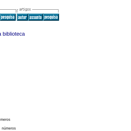
 biblioteca
úmeros
5 números