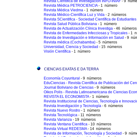
Revista Científica de Investigación INFO-INIAF
- 9 núme
Revista Médica PETROCIENCIA
- 1 número
Revista Médica Viedma
- 1 número
Revista Médico-Científica Luz y Vida
- 2 números
Revista SCientifica - Sociedad Científica de Estudiant
Revista Salud Pública Boliviana
- 1 número
Revista de Actualización Clínica Investiga
- 46 números
Revista de Enfermedades Infecciosas y Tropicales
- 1 
Revista de Investigación e Información en Salud
- 9 nú
Revista médica (Cochabamba)
- 5 números
Universidad, Ciencia y Sociedad
- 15 números
Visión Científica
- 1 número
CIENCIAS EXATAS E DA TERRA
Economía Coyuntural
- 9 números
EduCiencias - Revista Científica de Publicación del Ce
Journal Boliviano de Ciencias
- 9 números
Oikos Polis - Revista Latinoamericana de Ciencias Ec
REVISTA EL ECONOMISTA
- 1 número
Revista Institucional de Ciencias, Tecnología e Innov
Revista Investigación y Tecnología
- 6 números
Revista Nuevo Rostro
- 1 número
Revista Tecnológica
- 11 números
Revista Varianza
- 19 números
Revista Ventana Cientifica
- 10 números
Revista Virtual REDESMA
- 14 números
Revista de Información, Tecnología y Sociedad
- 9 núm