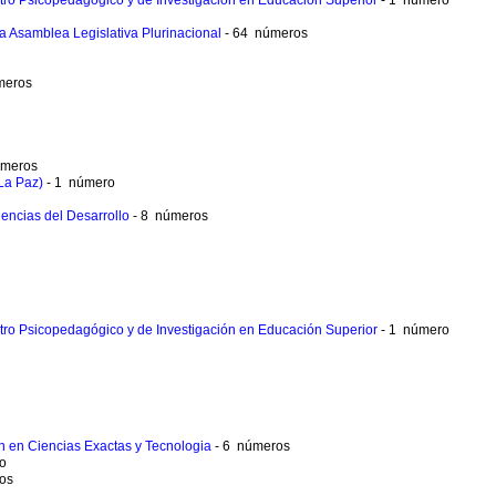
ntro Psicopedagógico y de Investigación en Educación Superior
- 1 número
 la Asamblea Legislativa Plurinacional
- 64 números
meros
úmeros
(La Paz)
- 1 número
iencias del Desarrollo
- 8 números
ntro Psicopedagógico y de Investigación en Educación Superior
- 1 número
ion en Ciencias Exactas y Tecnologia
- 6 números
o
os