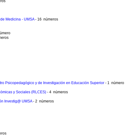
ros
es de Medicina - UMSA
- 16 números
número
meros
ntro Psicopedagógico y de Investigación en Educación Superior
- 1 número
onómicas y Sociales (RLCES)
- 4 números
ación Investig@ UMSA
- 2 números
eros