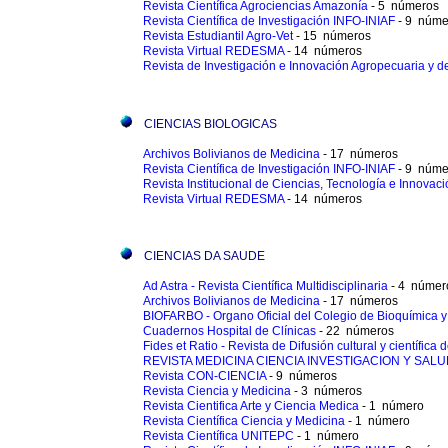
Revista Científica Agrociencias Amazonía
- 5 números
Revista Científica de Investigación INFO-INIAF
- 9 núme
Revista Estudiantil Agro-Vet
- 15 números
Revista Virtual REDESMA
- 14 números
Revista de Investigación e Innovación Agropecuaria y 
CIENCIAS BIOLOGICAS
Archivos Bolivianos de Medicina
- 17 números
Revista Científica de Investigación INFO-INIAF
- 9 núme
Revista Institucional de Ciencias, Tecnología e Innov
Revista Virtual REDESMA
- 14 números
CIENCIAS DA SAUDE
Ad Astra - Revista Científica Multidisciplinaria
- 4 númer
Archivos Bolivianos de Medicina
- 17 números
BIOFARBO - Organo Oficial del Colegio de Bioquímica y
Cuadernos Hospital de Clínicas
- 22 números
Fides et Ratio - Revista de Difusión cultural y científica
REVISTA MEDICINA CIENCIA INVESTIGACION Y SAL
Revista CON-CIENCIA
- 9 números
Revista Ciencia y Medicina
- 3 números
Revista Cientifica Arte y Ciencia Medica
- 1 número
Revista Científica Ciencia y Medicina
- 1 número
Revista Científica UNITEPC
- 1 número