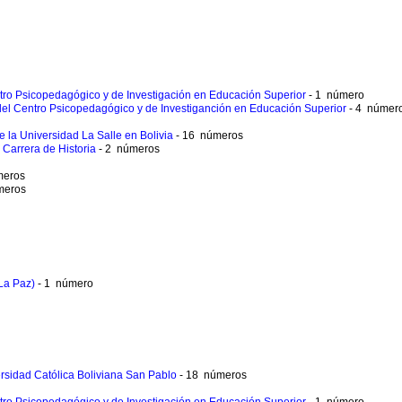
ntro Psicopedagógico y de Investigación en Educación Superior
- 1 número
 del Centro Psicopedagógico y de Investiganción en Educación Superior
- 4 númer
 de la Universidad La Salle en Bolivia
- 16 números
a Carrera de Historia
- 2 números
meros
meros
(La Paz)
- 1 número
ersidad Católica Boliviana San Pablo
- 18 números