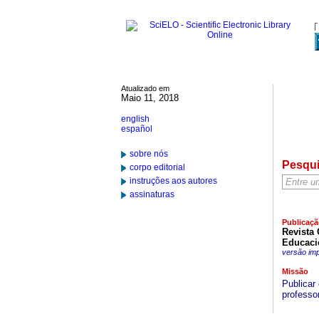
Atualizado em
Maio 11, 2018
english
español
sobre nós
Pesqu
corpo editorial
instruções aos autores
assinaturas
Publicaçã
Revista 
Educaci
versão im
Missão
Publicar
professo