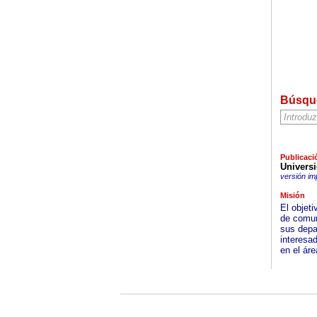
Búsqu
Publicaci
Universi
versión im
Misión
El objet
de comuni
sus depa
interesad
en el áre