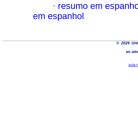
·
resumo em espanho
em espanhol
©
2026 Univ
av. am
acta