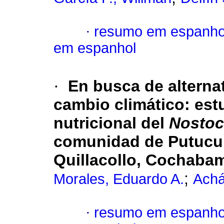
·
resumo em espanho
em espanhol
·
En busca de alternat
cambio climático
:
est
nutricional del
Nosto
comunidad de Putucuni
Quillacollo, Cochaba
;
Morales, Eduardo A.
Achá
·
resumo em espanho