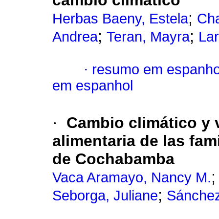
cambio climático
;
Herbas Baeny, Estela
Cha
;
;
Andrea
Teran, Mayra
Lar
·
resumo em espanho
em espanhol
·
Cambio climático y 
alimentaria de las fam
de Cochabamba
Vaca Aramayo, Nancy M.
;
Seborga, Juliane
Sánchez