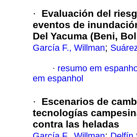
·
Evaluación del ries
eventos de inundación
Del Yacuma (Beni, Bol
;
García F., Willman
Suáre
·
resumo em espanho
em espanhol
·
Escenarios de cambi
tecnologías campesin
contra las heladas
;
García F., Willman
Delfín 