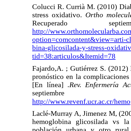
Colucci R. Currià M. (2010) Diab
stress oxidativo.
Ortho molecul
Recuperado sep
http://www.orthomolecularba.co
option=comcontent&view=arti-cl
bina-glicosilada-y-stress-oxidat
tid=38:articulos&Itemid=78
Fajardo,A. ; Gutiérrez S. (2012
pronóstico en la complicaciones 
[En línea]
.Rev. Enfermería A
septiembr
http://www.revenf.ucr.ac.cr/hemo
Laclé-Murray A, Jimenez M, (2004
hemoglobina glicosilada vs l
población urbana y otro rural 