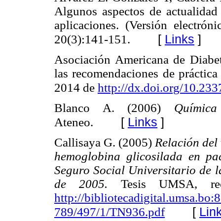
Algunos aspectos de actualidad
aplicaciones. (Versión electrón
[
Links
]
20(3):141-151.
Asociación Americana de Diabet
las recomendaciones de práctica
2014 de
http://dx.doi.org/10.23
Blanco A. (2006)
Químic
[
Links
]
Ateneo.
Callisaya G. (2005)
Relación del 
hemoglobina glicosilada en pac
Seguro Social Universitario de 
de 2005.
Tesis UMSA, re
http://bibliotecadigital.umsa.bo
[
Lin
789/497/1/TN936.pdf