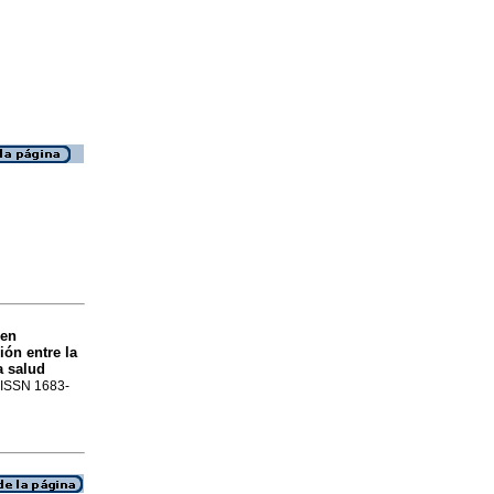
gen
ción entre la
a salud
. ISSN 1683-