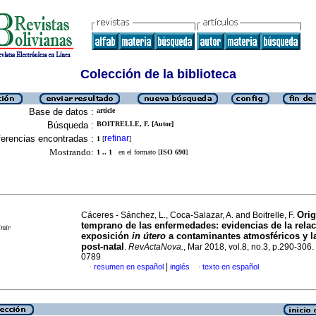
Colección de la biblioteca
Base de datos :
article
Búsqueda :
BOITRELLE, F. [Autor]
erencias encontradas :
refinar
1
[
]
Mostrando:
1 .. 1
en el formato [
ISO 690
]
Ori
Cáceres - Sánchez, L., Coca-Salazar, A. and Boitrelle, F.
temprano de las enfermedades
:
evidencias
de la rela
imir
exposición
in útero
a contaminantes atmosféricos y l
post-natal
.
RevActaNova.
, Mar 2018, vol.8, no.3, p.290-306
0789
|
resumen en español
inglés
texto en español
·
·