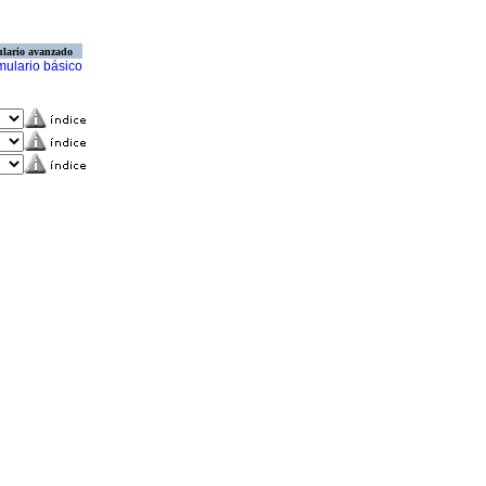
lario avanzado
mulario básico