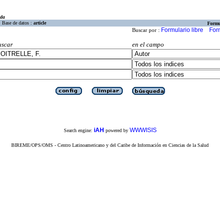
eda
Base de datos :
article
Formu
Formulario libre
For
Buscar por :
uscar
en el campo
iAH
WWWISIS
Search engine:
powered by
BIREME/OPS/OMS - Centro Latinoamericano y del Caribe de Información en Ciencias de la Salud