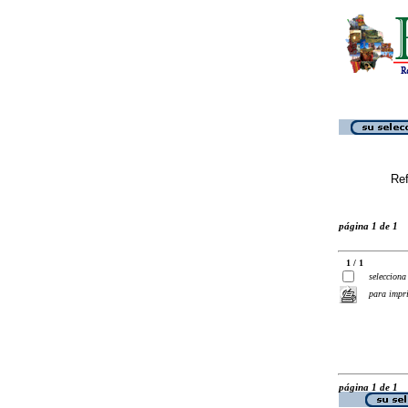
Ref
página 1 de 1
1 / 1
selecciona
para impr
página 1 de 1