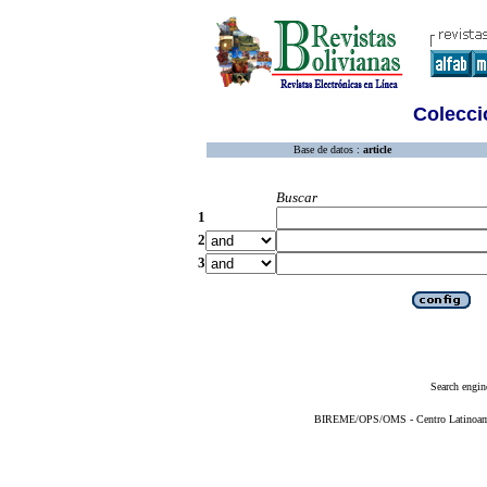
Colecció
Base de datos :
article
Buscar
1
2
3
Search engin
BIREME/OPS/OMS - Centro Latinoameri