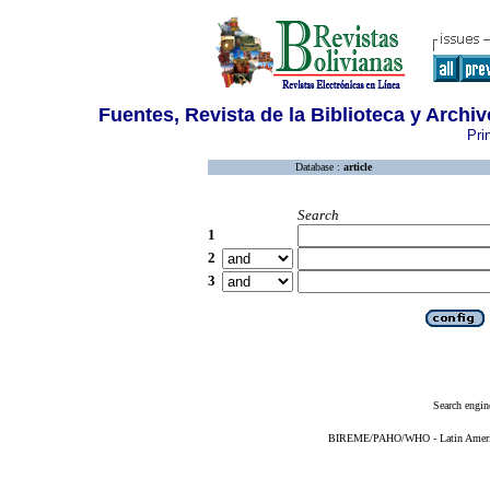
Fuentes, Revista de la Biblioteca y Archiv
Pri
Database :
article
Search
1
2
3
Search engin
BIREME/PAHO/WHO - Latin American